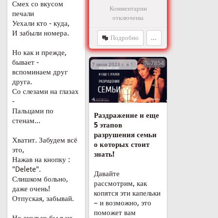
Смех со вкусом
Комментарии
печали
отключены
Уехали кто - куда,
И забыли номера.
Подробно
...
Но как и прежде,
бывает -
№7854
7 июля 2023 г. в 17:34
вспоминаем друг
друга.
Со слезами на глазах
-
Пальцами по
Раздражение и еще
стенам...
5 этапов
разрушения семьи
Хватит. Забудем всё
о которых стоит
это,
знать!
Нажав на кнопку :
"Delete".
Давайте
Слишком больно,
рассмотрим, как
даже очень!
копятся эти капельки
Отпуская, забывай.
– и возможно, это
поможет вам