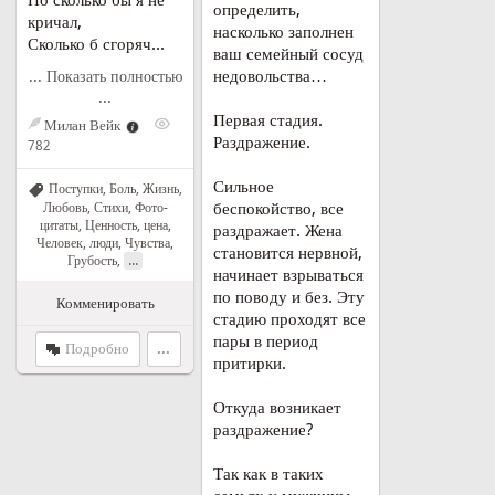
Но сколько бы я не
определить,
кричал,
насколько заполнен
Сколько б сгоряч...
ваш семейный сосуд
недовольства…
... Показать полностью
...
Первая стадия.
Милан Вейк
Раздражение.
782
Сильное
Поступки
,
Боль
,
Жизнь
,
беспокойство, все
Любовь
,
Стихи
,
Фото-
цитаты
,
Ценность, цена
,
раздражает. Жена
Человек, люди
,
Чувства
,
становится нервной,
...
Грубость
,
начинает взрываться
по поводу и без. Эту
Комменировать
стадию проходят все
пары в период
Подробно
...
притирки.
Откуда возникает
раздражение?
Так как в таких