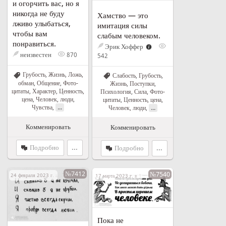
и огорчить вас, но я
никогда не буду
Хамство — это
лживо улыбаться,
имитация силы
чтобы вам
слабым человеком.
понравиться.
Эрик Хоффер
неизвестен
870
542
Грубость
,
Жизнь
,
Ложь,
Слабость
,
Грубость
,
обман
,
Общение
,
Фото-
Жизнь
,
Поступки
,
цитаты
,
Характер
,
Ценность,
Психология
,
Сила
,
Фото-
цена
,
Человек, люди
,
цитаты
,
Ценность, цена
,
...
Чувства
,
...
Человек, люди
,
Комменировать
Комменировать
Подробно
...
Подробно
...
№7412
№7540
24 февраля 2023 г. в 10:31
17 марта 2023 г. в 17:27
Пока не