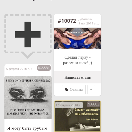
Добавлено
#10072
9 мая 2011 г. в 21:08
Сделай паузу -
разомни шею! ;)
№6581
5 февраля 2018 г. в 11:15
Написать отзыв
Отзывы
+
№6603
12 февраля 2018 г. в 19:36
Я могу быть грубым