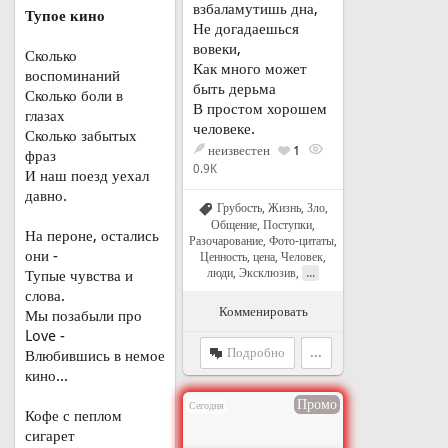
взбаламутишь дна,
Тупое кино
Не догадаешься
вовеки,
Сколько
Как много может
воспоминаний
быть дерьма
Сколько боли в
В простом хорошем
глазах
человеке.
Сколько забытых
неизвестен
1
фраз
0.9K
И наш поезд уехал
давно.
Грубость
,
Жизнь
,
Зло
,
Общение
,
Поступки
,
На пероне, остались
Разочарование
,
Фото-цитаты
,
они -
Ценность, цена
,
Человек,
...
люди
,
Эксклюзив
,
Тупые чувства и
слова.
Комменировать
Мы позабыли про
Love -
Подробно
...
Влюбившись в немое
кино...
Промо
Сегодня
Кофе с пеплом
сигарет