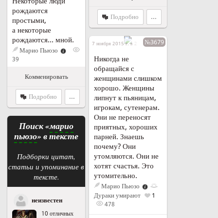
Некоторые люди
рождаются
Подробно
...
простыми,
а некоторые
рождаются... мной.
№3679
7 ноября 2015 г. в 21:33
Марио Пьюзо
Никогда не
39
обращайся с
Комменировать
женщинами слишком
хорошо. Женщины
Подробно
...
липнут к пьяницам,
игрокам, сутенерам.
Они не переносят
Поиск «
марио
приятных, хороших
пьюзо
» в тексте
парней. Знаешь
почему? Они
Подборки цитат,
утомляются. Они не
статьи и упоминание в
хотят счастья. Это
утомительно.
тексте.
Марио Пьюзо
Дураки умирают
1
неизвестен
478
10 отличных