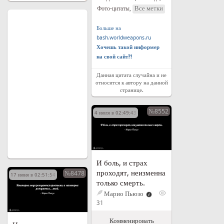
Все метки
Фото-цитаты
,
Больше на
bash.worldweapons.ru
Хочешь такой информер
на свой сайт?!
Данная цитата случайна и не
относится к автору на данной
странице.
№8552
4 июля в 02:49:43
И боль, и страх
проходят, неизменна
№8478
17 июня в 02:51:54
только смерть.
Марио Пьюзо
31
Комменировать