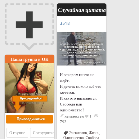
Случайная цитата
3518
Наша группа в ОК
И вечером никто не
ждёт,
И делать можно всё что
хочется,
И как это называется,
Свобода или
одиночество?
неизвестен
1
792
О группе
Сотрудничество
Эксклюзив
,
Жизнь
,
Одиночество
,
Свобода
,