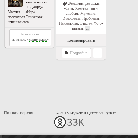
книг о власти.
Женщины, девушки
,
1. Джордж
Жизнь
,
Заметка, совет
,
Мартин — «Игра
Любовь
,
Мужские
,
престолов» Эпическая,
Отношения
,
Проблемы
,
чеканная сага…
Психология
,
Счастье
,
Фото-
...
цитаты
,
Показать все
Комменировать
По запросу «
марио
пьюзо
»
Подробно
...
Полная версия
© 2016 Мужской Цитатник Рунета.
33K
•••