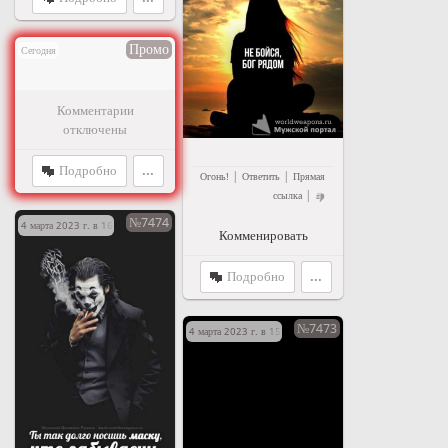
Промо
Сегодня
Комментарии
отключены
Подробно
...
|
|
Огонь!
Ответить
Прямая
|
ссылка
№7474
4 марта 2023 г. в 16:11
Комменировать
Подробно
...
№7473
4 марта 2023 г. в 15:40