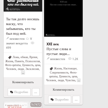
Ты так долго носишь
маску, что
забываешь, кто ты
был под ней.
неизвестен
V
значит вендетта
XXI век
499
Пустые слова и
пустые люди...
Ложь, обман
,
Время
,
неизвестен
1.2K
Жизнь
,
Память
,
Психология
,
Фото-цитаты
,
Ценность, цена
,
Жизнь
,
Настоящее
,
Человек, люди
,
Эксклюзив
,
...
Современность
,
Фото-
цитаты
,
Ценность, цена
,
...
Человек, люди
,
Чувства
,
Комменировать
Комменировать
Подробно
...
Подробно
...
№7472
4 марта 2023 г. в 14:20