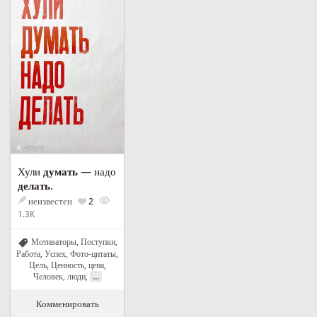
Хули
думать
— надо
делать
.
неизвестен
2
1.3K
Мотиваторы
,
Поступки
,
Работа
,
Успех
,
Фото-цитаты
,
Цель
,
Ценность, цена
,
...
Человек, люди
,
Комменировать