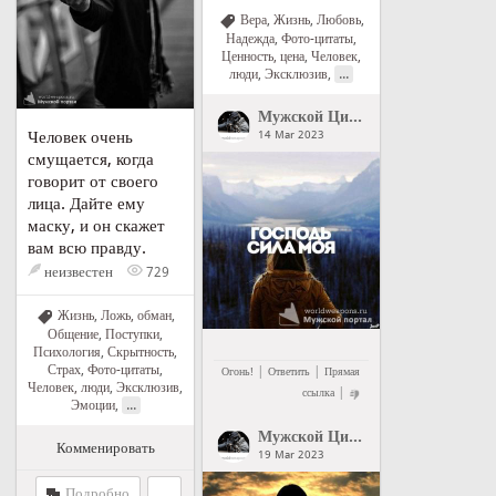
Вера
,
Жизнь
,
Любовь
,
Надежда
,
Фото-цитаты
,
Ценность, цена
,
Человек,
...
люди
,
Эксклюзив
,
Мужской Цитатник Рунета
">
Му
Человек очень
14 Mar 2023
смущается, когда
говорит от своего
лица. Дайте ему
маску, и он скажет
вам всю правду.
неизвестен
729
Жизнь
,
Ложь, обман
,
Общение
,
Поступки
,
Психология
,
Скрытность
,
Страх
,
Фото-цитаты
,
|
|
Огонь!
Ответить
Прямая
Человек, люди
,
Эксклюзив
,
|
ссылка
...
Эмоции
,
Мужской Цитатник Рунета
">
Му
Комменировать
19 Mar 2023
Подробно
...