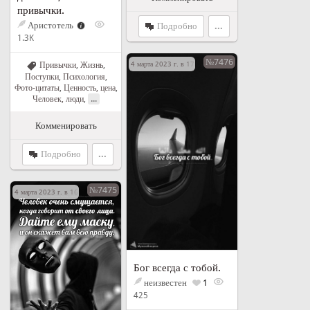
привычки.
Аристотель
Подробно
...
1.3K
№7476
Привычки
,
Жизнь
,
4 марта 2023 г. в 17:21
Поступки
,
Психология
,
Фото-цитаты
,
Ценность, цена
,
...
Человек, люди
,
Комменировать
Подробно
...
№7475
4 марта 2023 г. в 16:50
Бог всегда с тобой.
неизвестен
1
425