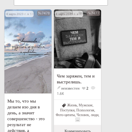
№7478
№7477
4 марта 2023 г. в 18:24
4 марта 2023 г. в 18:07
Чем заряжен, тем и
выстрелишь.
неизвестен
2
1.6K
Мы то, что мы
Жизнь
,
Мужские
,
делаем изо дня в
Поступки
,
Психология
,
день, а значит
Фото-цитаты
,
Человек, люди
,
совершенство - это
...
результат не
действия, а
Комменировать