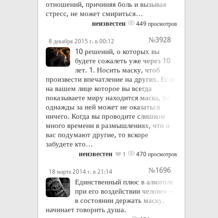
отношений, причиняя боль и вызывая
стресс, не может смириться…
неизвестен
449 просмотров
№3928
8 декабря 2015 г. в 00:12
10 решений, о которых вы
будете сожалеть уже через 10
лет. 1. Носить маску, чтоб
произвести впечатление на других. Если
на вашем лице которое вы всегда
показываете миру находится маска, то
однажды за ней может не оказаться
ничего. Когда вы проводите слишком
много времени в размышлениях, что о
вас подумают другие, то вскоре
забудете кто…
неизвестен
470 просмотров
1
№1696
18 марта 2014 г. в 21:14
Единственный плюс в алкоголе
при его воздействии человек не
в состоянии держать маску,
начинает говорить душа.