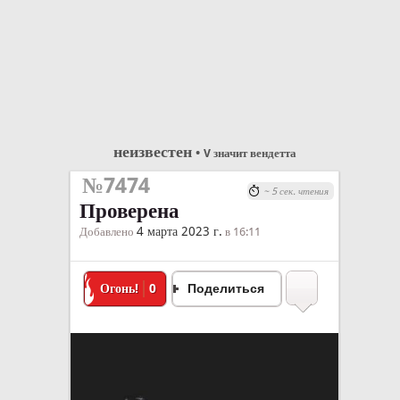
неизвестен
•
V значит вендетта
№7474
~ 5 сек. чтения
Проверена
4 марта 2023 г.
Добавлено
в 16:11
Огонь!
0
Поделиться