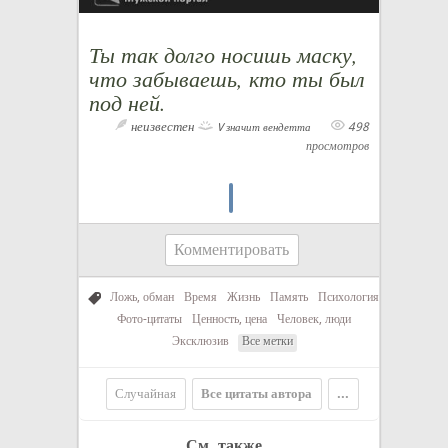
Ты так долго носишь маску,
что забываешь, кто ты был
под ней.
неизвестен
498
V значит вендетта
просмотров
Комментировать
Ложь, обман
Время
Жизнь
Память
Психология
Фото-цитаты
Ценность, цена
Человек, люди
Эксклюзив
Все метки
Случайная
Все цитаты автора
...
См. также