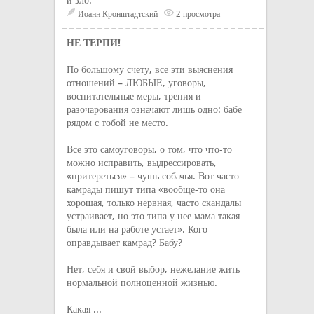
и зло.
Иоанн Кронштадтский
2 просмотра
НЕ ТЕРПИ!
По большому счету, все эти выяснения
отношений – ЛЮБЫЕ, уговоры,
воспитательные меры, трения и
разочарования означают лишь одно: бабе
рядом с тобой не место.
Все это самоуговоры, о том, что что-то
можно исправить, выдрессировать,
«притереться» – чушь собачья. Вот часто
камрады пишут типа «вообще-то она
хорошая, только нервная, часто скандалы
устраивает, но это типа у нее мама такая
была или на работе устает». Кого
оправдывает камрад? Бабу?
Нет, себя и свой выбор, нежелание жить
нормальной полноценной жизнью.
Какая ...