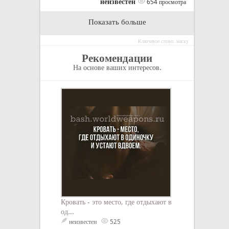
неизвестен
654 просмотра
Показать больше
Ключевое слово: маску
Рекомендации
На основе ваших интересов.
Кровать - это место, где отдыхают в
Не верь, не бойся
од...
неизвестен
8
неизвестен
525