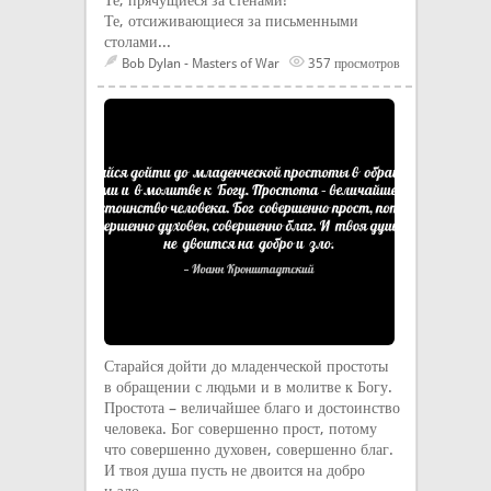
Те, прячущиеся за стенами!
Те, отсиживающиеся за письменными
столами...
Bob Dylan - Masters of War
357 просмотров
Старайся дойти до младенческой простоты
в обращении с людьми и в молитве к Богу.
Простота – величайшее благо и достоинство
человека. Бог совершенно прост, потому
что совершенно духовен, совершенно благ.
И твоя душа пусть не двоится на добро