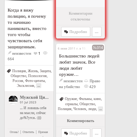
Когда я вижу
Комментарии
полицию, я почему
отключены
то начинаю
паниковать, вместо
Подробно
...
того чтобы
чувствовать себя
защищенным.
№314
6 июня 2011 г. в 19:52
неизвестен
1
Большинство людей
664
любят значок. Все
люди любят
Полиция
,
Жизнь
,
Защита
,
оружие…
Общество
,
Психология
,
неизвестен
Право
Россия
,
Фото-цитаты
,
...
Эксклюзив
,
на убийство
429
Мужской Цитатник Рунета
">
Мужской Цитатник Рунета
Оружие
,
Фильмы, кино,
01 Jul 2023
сериалы
,
Общество
,
... И ловишь себя
...
Полиция
,
Человек, люди
,
на мысли, сейчас
до%?утся. :)))
Комменировать
|
|
Огонь!
Ответить
Прямая
Подробно
...