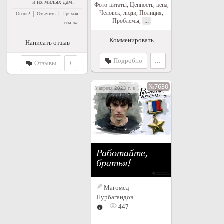
и их милых дам.
Фото-цитаты
,
Ценность, цена
,
Человек, люди
,
Полиция
,
|
|
Огонь!
Ответить
Прямая
...
Проблемы
,
ссылка
Комменировать
Написать отзыв
Подробно
...
Отзывы
+
№7630
8 апреля 2023 г. в 07:35
Работайте,
братья!
Магомед
Нурбагандов
447