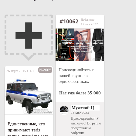
Добавлено
#10062
12 мая 2022 г. в 14:03
Присоединяйтесь к
№2605
26 марта 2015 г. в 11:14
нашей группе в
одноклассниках.
Нас уже более 35 000
Мужской Цитатник Рунета
03 Mar 2023
Присоединяйся! У
нас круто! В группе
Единственные, кто
представлено
принимают тебя
собрание