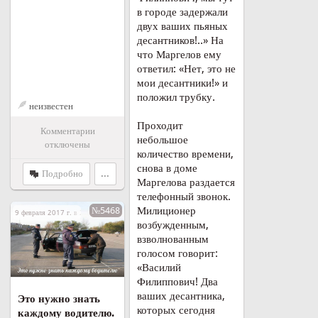
в городе задержали
двух ваших пьяных
десантников!..» На
что Маргелов ему
ответил: «Нет, это не
мои десантники!» и
положил трубку.
неизвестен
Проходит
Комментарии
небольшое
отключены
количество времени,
снова в доме
Подробно
...
Маргелова раздается
телефонный звонок.
Милиционер
№5468
9 февраля 2017 г. в 20:05
возбужденным,
взволнованным
голосом говорит:
«Василий
Филиппович! Два
ваших десантника,
Это нужно знать
которых сегодня
каждому водителю.