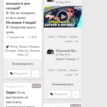
26 May 2019
находится дом
соседей?
Я: Вы не поверите,
если я скажу.
Полиция: Говори!
Я: Напротив моего
дома.
|
|
Огонь!
Ответить
Прямая
неизвестен
870
|
ссылка
Юмор
,
Жизнь
,
Общение
,
Мужской Цитатник Рунета
">
Му
Полиция
,
Хитрость
,
Человек,
...
люди
,
26 May 2019
Привет Эльшаду. ;)
Комменировать
|
|
Огонь!
Ответить
Прямая
Подробно
...
|
ссылка
Комменировать
№125
12 ноября 2010 г. в 11:51
Soyer:
Если
Подробно
...
выстрелить из
пистолета
вертикально вверх,
№2438