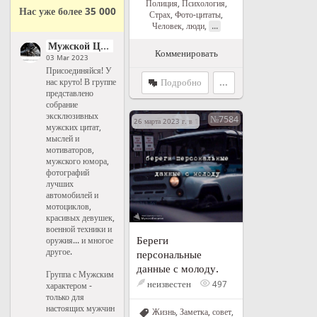
Полиция
,
Психология
,
Нас уже более 35 000
Страх
,
Фото-цитаты
,
...
Человек, люди
,
Мужской Цитатник Рунета
Комменировать
03 Mar 2023
Присоединяйся! У
нас круто! В группе
Подробно
...
представлено
собрание
эксклюзивных
№7584
26 марта 2023 г. в 15:20
мужских цитат,
мыслей и
мотиваторов,
мужского юмора,
фотографий
лучших
автомобилей и
мотоциклов,
красивых девушек,
военной техники и
Береги
оружия... и многое
другое.
персональные
данные с молоду.
Группа с Мужским
неизвестен
497
характером -
только для
настоящих мужчин
Жизнь
,
Заметка, совет
,