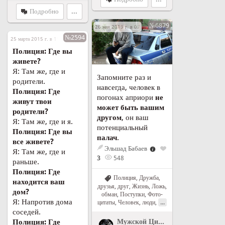
Подробно
...
№6879
26 мая 2019 г. в 07:35
№2594
25 марта 2015 г. в 19:55
Полиция: Где вы
живете?
Я: Там же, где и
Запомните раз и
родители.
навсегда, человек в
Полиция: Где
погонах априори
не
живут твои
может быть вашим
родители?
другом
, он ваш
Я: Там же, где и я.
потенциальный
Полиция: Где вы
палач
.
все живете?
Эльшад Бабаев
Я: Там же, где и
3
548
раньше.
Полиция: Где
Полиция
,
Дружба,
находится ваш
друзья, друг
,
Жизнь
,
Ложь,
дом?
обман
,
Поступки
,
Фото-
Я: Напротив дома
...
цитаты
,
Человек, люди
,
соседей.
Мужской Цитатник Рунета
">
Му
Полиция: Где