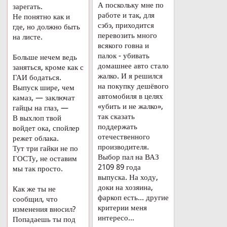
А поскольку мне по
зарегать.
работе и так, для
Не понятно как и
сэбэ, приходится
где, но должно быть
перевозить много
на листе.
всякого говна и
палок - убивать
Больше нечем ведь
домашнее авто стало
заняться, кроме как с
жалко. И я решился
ГАИ бодаться.
на покупку дешёвого
Выпуск шире, чем
автомобиля в целях
камаз, — заключат
«убить и не жалко»,
гайцы на глаз, —
так сказать
В выхлоп твой
поддержать
войдет ока, спойлер
отечественного
режет облака.
производителя.
Тут три гайки не по
Выбор пал на ВАЗ
ГОСТу, не оставим
2109 89 года
мы так просто.
выпуска. На ходу,
доки на хозяина,
Как же ты не
фаркоп есть... другие
сообщил, что
критерии меня
изменения вносил?
интересо...
Попадаешь ты под