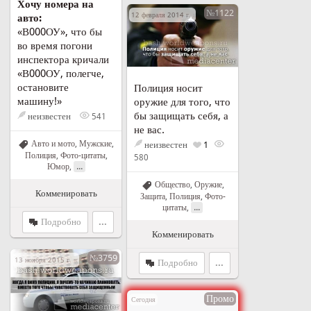
Хочу номера на
№1122
12 февраля 2014 г. в 01:38
авто:
«В000ОУ», что бы
во время погони
инспектора кричали
«В000ОУ, полегче,
остановите
Полиция носит
машину!»
оружие для того, что
бы защищать себя, а
неизвестен
541
не вас.
Авто и мото
,
Мужские
,
неизвестен
1
Полиция
,
Фото-цитаты
,
580
...
Юмор
,
Общество
,
Оружие
,
Комменировать
Защита
,
Полиция
,
Фото-
...
цитаты
,
Подробно
...
Комменировать
№3759
13 ноября 2015 г. в 22:12
Подробно
...
Промо
Сегодня