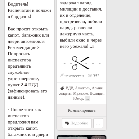
задержал наряд
Водитель!
милиции и доставил,
Распечатай и положи
их в отделение,
в бардачок!
протрезвели, побили
наряд, разнесли
Вас просят открыть
дежурную часть,
капот, багажник или
выбили окно и через
двери автомобиля
него убежали!...»
Рекомендации:-
Попросить
инспектора
предъявить
служебное
неизвестен
353
удостоверение,
пункт 2.4 ПДД
ВДВ
,
Алкоголь
,
Армия,
(зафиксировать его
солдаты
,
Мужские
,
Полиция
,
данные).
...
Юмор
,
- После того как
Комменировать
инспектор
предложил вам
Подробно
...
открыть капот,
багажник или двери