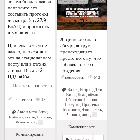
№6656
автомобиля, вежливо
19 марта 2018 г. в 03:32
попросите его
составить протокол
досмотра (ст. 27.9
КоАП) и пригласить
двух понятых.
Люди не осознают
Причем, совсем не
абсурд вокруг
важно, происходит
происходящего
это на стационарном
просто потому, что
посту или в глухих
наблюдают его с
степях. В главе 2
рождения.
ПДД «Обя...
неизвестен
612
... Показать полностью
Власть
,
Возраст
,
Дети
,
...
Жизнь
,
Ложь, обман
,
неизвестен
Общество
,
Полиция
,
385
Поступки
,
Привычки
,
Психология
,
Фото-цитаты
,
Авто и мото
,
Закон
,
...
Человек, люди
,
Подборки, статьи
,
Полиция
,
...
Фото-цитаты
,
Комменировать
Комменировать
Подробно
...