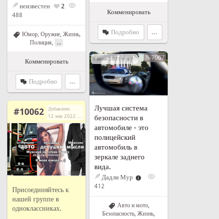
неизвестен
2
Комменировать
488
Подробно
...
Юмор
,
Оружие
,
Жизнь
,
...
Полиция
,
№7067
9 июня 2021 г. в 06:16
Комменировать
Подробно
...
Лучшая система
Добавлено
#10062
12 мая 2022 г. в 14:03
безопасности в
автомобиле - это
полицейский
автомобиль в
зеркале заднего
вида.
Дадли Мур
412
Присоединяйтесь к
нашей группе в
Авто и мото
,
одноклассниках.
Безопасность
,
Жизнь
,