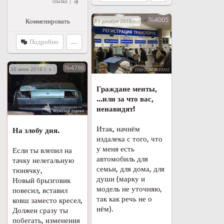
|
ссылка
№4005
Комменировать
19 декабря 2015 г. в 22:53
Подробно
...
№4786
30 июня 2016 г. в 22:42
Граждане менты,
...или за что вас,
ненавидят!
Итак, начнём
На злобу дня.
издалека с того, что
у меня есть
Если ты влепил на
автомобиль для
тачку нелегальную
семьи, для дома, для
тюнячку,
души (марку и
Новый брызговик
модель не уточняю,
повесил, вставил
так как речь не о
ковш заместо кресел,
нём).
Должен сразу ты
побегать, изменения