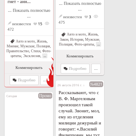
гнет - анн...
... Показать полностью
...
... Показать полностью
...
неизвестен
3
475
неизвестен
15
472
Авто и мото
,
Жизнь
,
Закон
,
Истории
,
Мужские
,
Авто и мото
,
Жизнь
,
...
Полиция
,
Фото-цитаты
,
Мнение
,
Мужские
,
Полиция
,
Правительство
,
Стихи
,
Фото-
...
Комменировать
цитаты
,
Эксклюзив
,
Огонь!
Комменировать
Подробно
...
Подробно
...
№4821
26 августа 2016 г. в 18:33
Рассказывают, что с
Промо
Сегодня
В. Ф. Маргеловым
произошел такой
случай. Звонит, мол,
ему из отделения
милиции дежурный и
говорит: «.Василий
Филиппович, мы тут