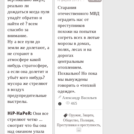
16 февраля 2015 г. в 23:56
реально ли
Старания
дождаться когда пуля
отечественного МВД
упадёт обратно и
оградить нас от
найти её ? всем
преступников
спасибо за
похожи на попытки
внимание.
согреть всех в лютые
Ну а все пули до
морозы в домах,
земли же долетают, а
полях, лесах и на
не сгорают в
дорогах
атмосфере какой
центральным
нибудь стратосфере,
отоплением.
а если она долетит и
Похвально! Но пока
убьёт кого нибудь?
мы вынуждены
мусора же стреляют
говорить о «теплой
в воздух
одежде».
предупредительные
Александр Васильев
выстрелы.
465
HiP-HaPeR:
Они все
Оружие
,
Защита
,
стреляют четко ...
Общество
,
Полиция
,
смотрят что бы она
Преступники и преступность
,
...
над океаном упала